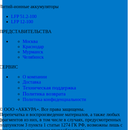
Литий-ионные аккумуляторы
LFP 51.2-100
LFP 12-100
ПРЕДСТАВИТЕЛЬСТВА
Москва
Краснодар
Мурманск
Челябинск
СЕРВИС
О компании
Доставка
Техническая поддержка
Политика возврата
Политика конфиденциальности
©
ООО «АККУРА». Все права защищены.
Перепечатка и воспроизведение материалов, а также любых
фрагментов из них, в том числе в случаях, предусмотренных
подпунктом 3 пункта 1 статьи 1274 ГК РФ, возможны лишь с