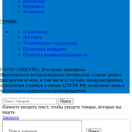
Краснодар
Мурманск
Челябинск
СЕРВИС
О компании
Доставка
Техническая поддержка
Политика возврата
Политика конфиденциальности
©
ООО «АККУРА». Все права защищены.
Перепечатка и воспроизведение материалов, а также любых
фрагментов из них, в том числе в случаях, предусмотренных
подпунктом 3 пункта 1 статьи 1274 ГК РФ, возможны лишь с
письменного разрешения правообладателя.
Поиск
Начните вводить текст, чтобы увидеть товары, которые вы
ищете.
Закрыть
Поиск